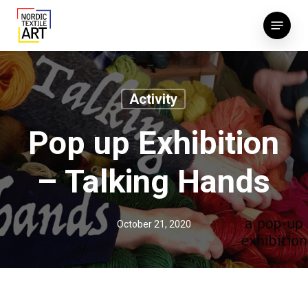
Skip
Menu
to
main
content
Activity
Pop up Exhibition
– Talking Hands
October 21, 2020